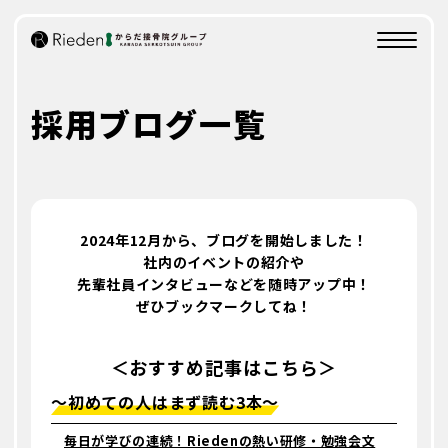
KARADAを知る
KARADA
採用ブログ一覧
創業の想い
会社概要
事業展開
動画でKARADAを知る
2024年12月から、
ブログを開始しました！
業務内容
社内のイベントの紹介や
SHIGOTO
先輩社員インタビューなどを
随時アップ中！
ぜひブックマークしてね！
研修制度/評価制度
CAREER
＜おすすめ記事はこちら＞
〜初めての人は
まず読む3本
〜
研修制度
評価制度
毎日が学びの連続！Riedenの熱い研修・勉強会文