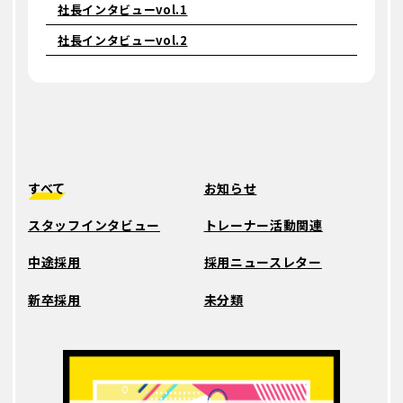
社長インタビューvol.1
エントリー方法
社長インタビューvol.2
募集要項/エントリー
RECRUIT
新卒採用
経験者採用
アルバイト
幹部候補採用
すべて
お知らせ
スタッフインタビュー
トレーナー活動関連
採用ブログ
KARADA BLOG
中途採用
採用ニュースレター
新卒採用
未分類
お問い合わせ
CONTACT