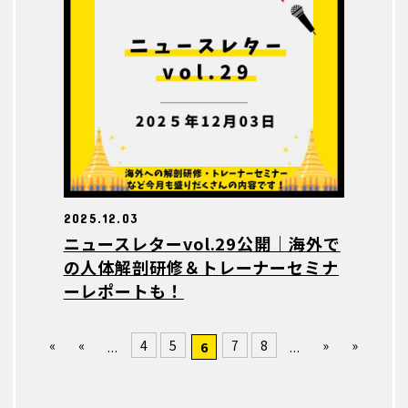
2025.12.03
ニュースレターvol.29公開｜海外で
の人体解剖研修＆トレーナーセミナ
ーレポートも！
«
«
4
5
7
8
»
»
...
6
...