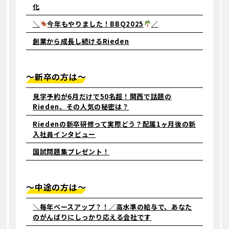
化
トレーナー紹介/インタビュー
＼
今年もやりました！BBQ2025
／
INTERVIEW
創業から成長し続けるRieden
トレーナー
治療家
〜新卒の方は〜
福利厚生/数字で知るKARADA
見学予約が6月だけで50名超！関西で話題の
WELFARE/DATA
Rieden、その人気の秘密は？
福利厚生
Riedenの新卒研修って実際どう？配属1ヶ月後の新
数字で知るKARADA
入社員インタビュー
国試問題集プレゼント！
性格診断
WCIY?
〜中途の方は〜
院見学について
＼毎年ベースアップ？！／高水準の給与で、あなた
KARADA TOUR
のがんばりにしっかり応える会社です