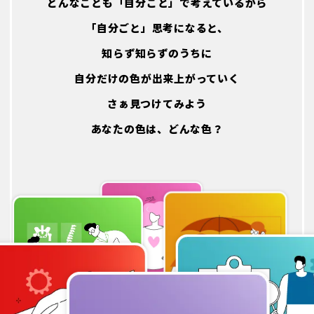
どんなことも「自分ごと」で考えているから
トレーナー紹介/インタビュー
「自分ごと」思考になると、
INTERVIEW
知らず知らずのうちに
トレーナー
自分だけの色が出来上がっていく
治療家
さぁ見つけてみよう
福利厚生/数字で知るKARADA
あなたの色は、どんな色？
WELFARE/DATA
福利厚生
数字で知るKARADA
性格診断
WCIY?
院見学について
KARADA TOUR