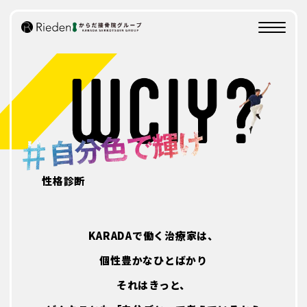
KARADAを知る
KARADA
創業の想い
会社概要
事業展開
動画でKARADAを知る
業務内容
性格診断
SHIGOTO
研修制度/評価制度
KARADAで働く治療家は、
CAREER
個性豊かなひとばかり
研修制度
それはきっと、
評価制度