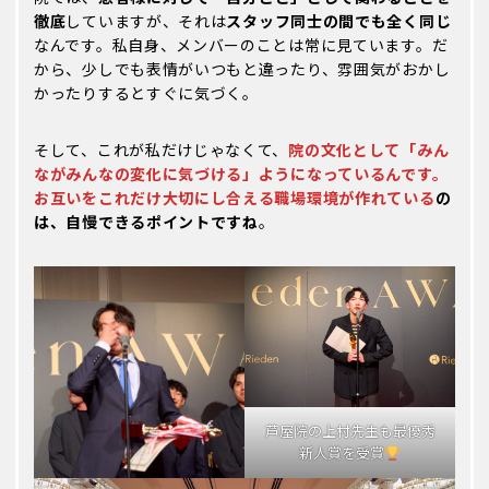
徹底
していますが、それは
スタッフ同士の間でも全く同じ
なんです。私自身、メンバーのことは常に見ています。だ
から、少しでも表情がいつもと違ったり、雰囲気がおかし
かったりするとすぐに気づく。
そして、これが私だけじゃなくて、
院の文化として「みん
ながみんなの変化に気づける」ようになっているんです。
お互いをこれだけ大切にし合える職場環境が作れている
の
は、自慢できるポイントですね
。
芦屋院の上村先生も最優秀
新人賞を受賞