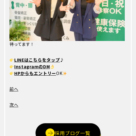
待ってます！
LINEはこちらをタップ
♪
InstagramのDM
HPからもエントリー
OK
前へ
次へ
採用ブログ一覧