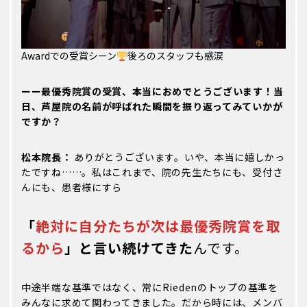
エントリー方法
募集要項/エントリー
Awardでの受賞シーン
後ろのスタッフも感涙
RECRUIT
新卒採用
ーー最優秀院賞の受賞、本当におめでとうございます！当
経験者採用
日、芦屋院の名前が呼ばれた瞬間を振り返ってみていかが
アルバイト
ですか？
幹部候補採用
松本院長：
ありがとうございます。いや、本当に嬉しかっ
たですね……。私はこれまで、院の先生たちにも、受付さ
採用ブログ
んにも、患者様にすら
KARADA BLOG
「
絶対に自分たちが次は最優秀院賞を取
お問い合わせ
るから
」と言い続けてきた
んです。
CONTACT
中途半端な基準ではなく、常にRiedenのトップの基準を
みんなに求めて関わってきました。だから時には、メンバ