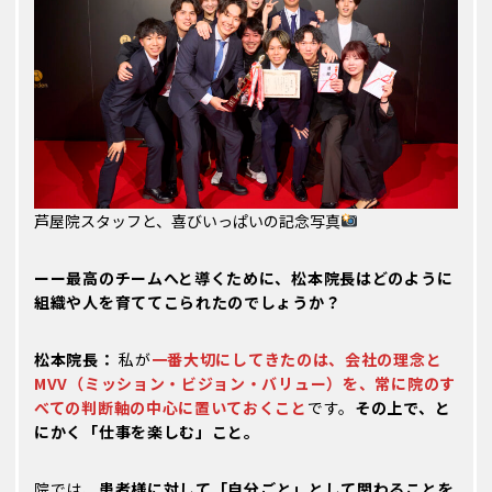
芦屋院スタッフと、喜びいっぱいの記念写真
ーー最高のチームへと導くために、松本院長はどのように
組織や人を育ててこられたのでしょうか？
松本院長：
私が
一番大切にしてきたのは、会社の理念と
MVV（ミッション・ビジョン・バリュー）を、常に院のす
べての判断軸の中心に置いておくこと
です。
その上で、と
にかく「仕事を楽しむ」こと。
院では、
患者様に対して「自分ごと」として関わることを