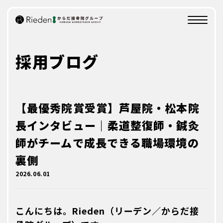
KARADAを知る
KARADA
採用ブログ
創業の想い
会社概要
事業展開
動画でKARADAを知る
【最優秀院賞受賞】芦屋院・松本院
長インタビュー｜柔道整復師・鍼灸
業務内容
SHIGOTO
師がチームで成長できる職場環境の
裏側
研修制度/評価制度
2026.06.01
CAREER
研修制度
こんにちは。Rieden（リーデン／からだ接
評価制度