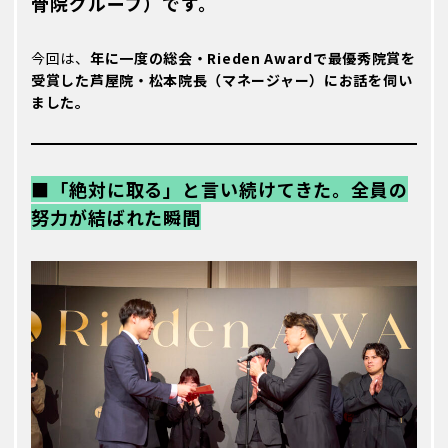
骨院グループ）です。
トレーナー紹介/インタビュー
INTERVIEW
今回は、
年に一度の総会・Rieden Awardで最優秀院賞を
受賞した芦屋院・松本院長（マネージャー）にお話を伺い
トレーナー
ました。
治療家
福利厚生/数字で知るKARADA
■「絶対に取る」と言い続けてきた。全員の
WELFARE/DATA
努力が結ばれた瞬間
福利厚生
数字で知るKARADA
性格診断
WCIY?
院見学について
KARADA TOUR