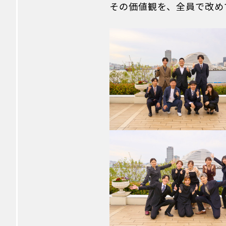
その価値観を、全員で改め
KARADAを知る
KARADA
創業の想い
会社概要
事業展開
動画でKARADAを知る
トレーナー紹介/インタビュー
INTERVIEW
トレーナー