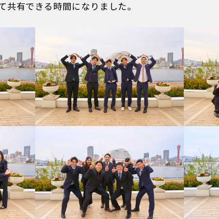
て共有できる時間になりました。
業務内容
SHIGOTO
福利厚生/数字で知るKARADA
WELFARE/DATA
福利厚生