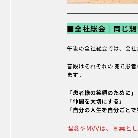
治療家
■全社総会｜同じ想
院見学について
KARADA TOUR
午後の全社総会では、会社
エントリー方法
普段はそれぞれの院で患者
ます
。
「患者様の笑顔のために」
「仲間を大切にする」
「自分の人生を自分ごとで
理念やMVVは、言葉と