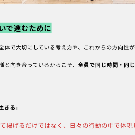
数字で知るKARADA
いで進むために
募集要項/エントリー
RECRUIT
全体で大切にしている考え方や、これからの方向性が
新卒採用
経験者採用
様と向き合っているからこそ、
全員で同じ時間・同
アルバイト
幹部候補採用
生きる」
して掲げるだけではなく、日々の行動の中で体現