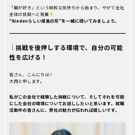
「鍼が好き」という純粋な気持ちから始まり、やがて会社
トレーナー紹介/インタビュー
全体の挑戦へと発展
INTERVIEW
“Riedenらしい成長の形”を一緒に覗いてみましょう。
トレーナー
治療家
｜挑戦を後押しする環境で、自分の可能
福利厚生/数字で知るKARADA
性を広げる！
WELFARE/DATA
福利厚生
皆さん、こんにちは！
数字で知るKARADA
大西と申します。
性格診断
私がこの会社で経験した挑戦について、そしてそれを可能
WCIY?
にした会社の環境についてお話ししたいと思います。就職
活動中の皆さんに、弊社の魅力が伝われば嬉しいです。
院見学について
KARADA TOUR