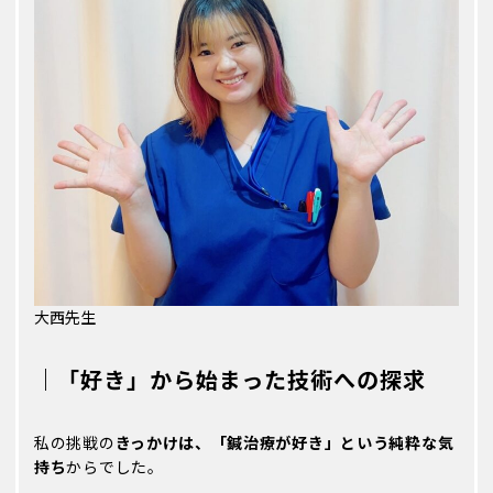
エントリー方法
募集要項/エントリー
RECRUIT
新卒採用
経験者採用
アルバイト
幹部候補採用
採用ブログ
KARADA BLOG
大西先生
お問い合わせ
｜「好き」から始まった技術への探求
CONTACT
私の挑戦の
きっかけは、「鍼治療が好き」という純粋な気
持ち
からでした。