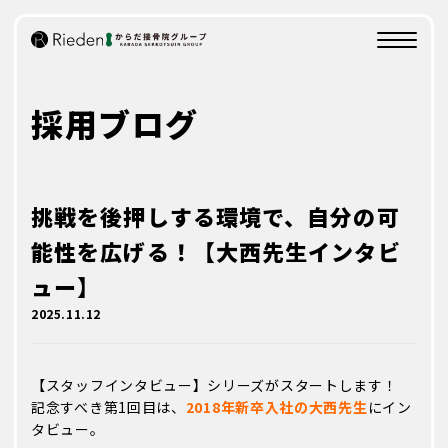
KARADAを知る
KARADA
採用ブログ
創業の想い
会社概要
事業展開
動画でKARADAを知る
挑戦を後押しする環境で、自分の可
能性を広げる！【大西先生インタビ
業務内容
SHIGOTO
ュー】
2025.11.12
研修制度/評価制度
CAREER
【スタッフインタビュー】シリーズがスタートします！
研修制度
記念すべき第1回目は、
2018年新卒入社の大西先生
にイン
評価制度
タビュー。